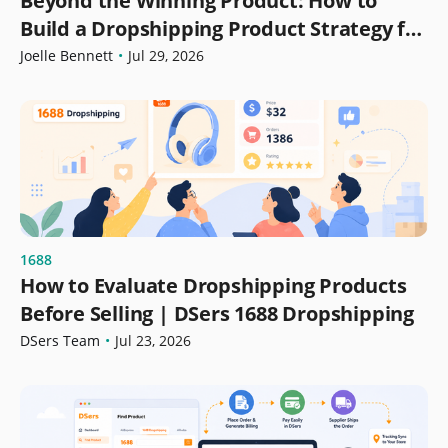
Beyond the Winning Product: How to
Build a Dropshipping Product Strategy for
Growth
Joelle Bennett
•
Jul 29, 2026
1688
How to Evaluate Dropshipping Products
Before Selling | DSers 1688 Dropshipping
DSers Team
•
Jul 23, 2026