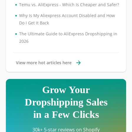
•
Temu vs. AliExpress - Which Is Cheaper and Safer?
•
Why Is My Aliexpress Account Disabled and How
Do I Get It Back
•
The Ultimate Guide to AliExpress Dropshipping in
2026
View more hot articles here
Grow Your
Dropshipping Sales
in a Few Clicks
30k+ 5-star reviews on Shopify