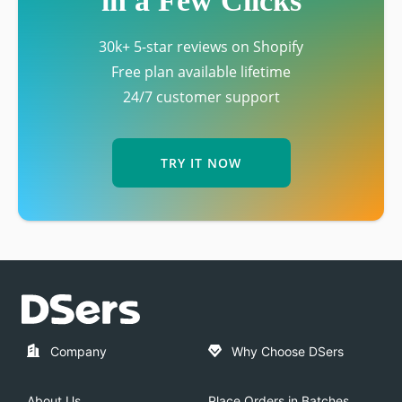
in a Few Clicks
30k+ 5-star reviews on Shopify
Free plan available lifetime
24/7 customer support
TRY IT NOW
Company
Why Choose DSers
About Us
Place Orders in Batches